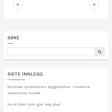
Innleggsnavigering
«
»
SØKE
Search
for:
SISTE INNLEGG
Modulær synthesizers: Byggesteiner i moderne
elektronisk musikk
Ha et hjem som gjør deg glad