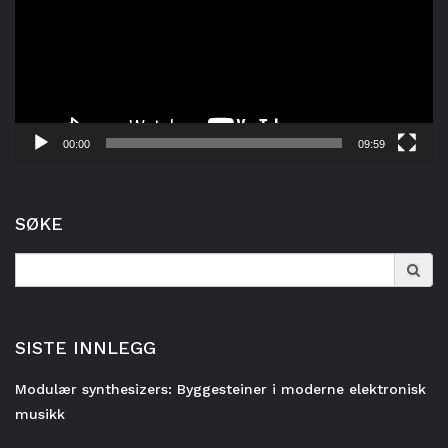
00:00
09:59
SØKE
Search
for:
SISTE INNLEGG
Modulær synthesizers: Byggesteiner i moderne elektronisk
musikk