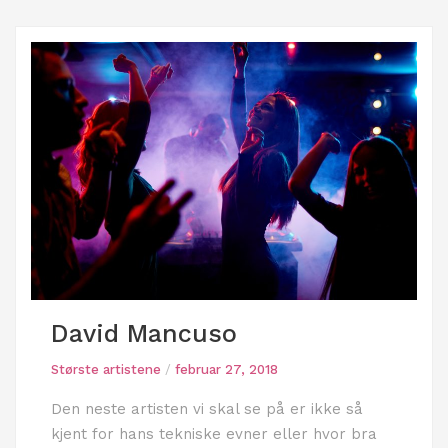
David Mancuso
Største artistene
/
februar 27, 2018
Den neste artisten vi skal se på er ikke så
kjent for hans tekniske evner eller hvor bra