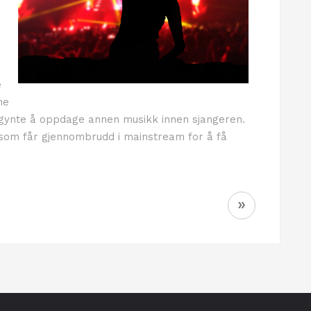
e
he
egynte å oppdage annen musikk innen sjangeren.
 som får gjennombrudd i mainstream for å få
»