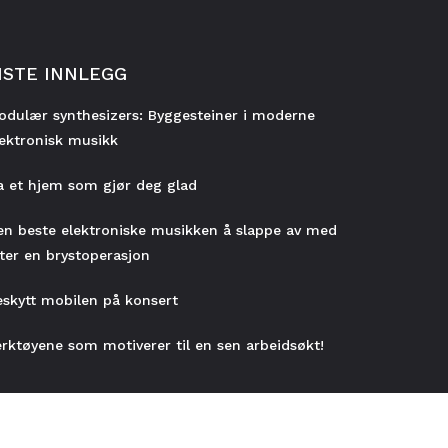
ISTE INNLEGG
odulær synthesizers: Byggesteiner i moderne
lektronisk musikk
a et hjem som gjør deg glad
en beste elektroniske musikken å slappe av med
tter en brystoperasjon
eskytt mobilen på konsert
erktøyene som motiverer til en sen arbeidsøkt!