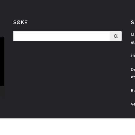
SØKE
S
Search
M
for:
e
H
D
e
B
V