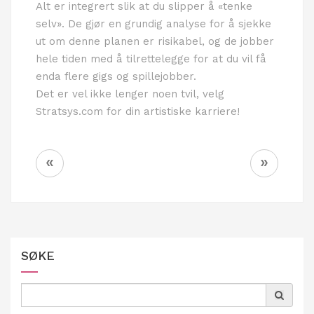
Alt er integrert slik at du slipper å «tenke
selv». De gjør en grundig analyse for å sjekke
ut om denne planen er risikabel, og de jobber
hele tiden med å tilrettelegge for at du vil få
enda flere gigs og spillejobber.
Det er vel ikke lenger noen tvil, velg
Stratsys.com for din artistiske karriere!
Innleggsnavigering
«
»
SØKE
Search
for: