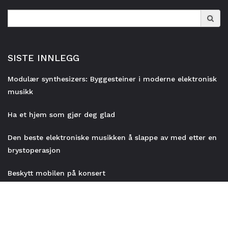
Search
for:
SISTE INNLEGG
Modulær synthesizers: Byggesteiner i moderne elektronisk
musikk
Ha et hjem som gjør deg glad
Den beste elektroniske musikken å slappe av med etter en
brystoperasjon
Beskytt mobilen på konsert
Verktøyene som motiverer til en sen arbeidsøkt!