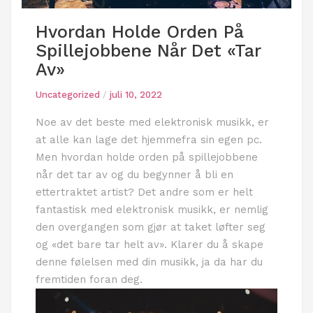
Hvordan Holde Orden På
Spillejobbene Når Det «tar
Av»
Uncategorized
/
juli 10, 2022
Noe av det beste med elektronisk musikk, er
at alle kan lage det hjemmefra sin egen pc.
Men hvordan holde orden på spillejobbene
når det tar av og du begynner å bli en
ettertraktet artist? Det andre som er helt
fantastisk med elektronisk musikk, er nemlig
den overgangen som gjør at taket løfter seg
og «det bare tar helt av». Klarer du å skape
denne følelsen med din musikk, ja da har du
fremtiden foran deg.