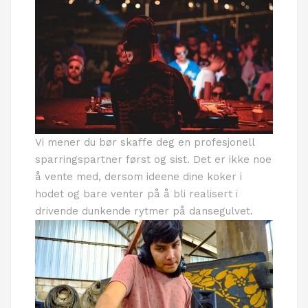
Vi mener du bør skaffe deg en profesjonell
sparringspartner først og sist. Det er ikke noe
å vente med, dersom ideene dine koker i
hodet og bare venter på å bli realisert i
drivende dunkende rytmer på dansegulvet.