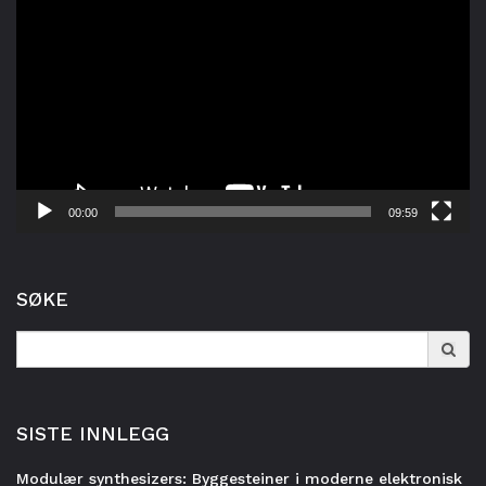
00:00
09:59
SØKE
Search
for:
SISTE INNLEGG
Modulær synthesizers: Byggesteiner i moderne elektronisk