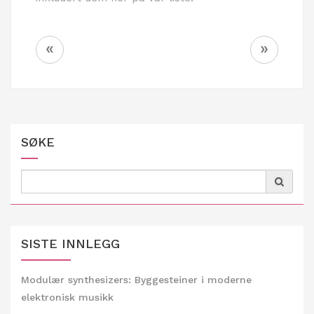
Innleggsnavigering
«
»
SØKE
Search
for:
SISTE INNLEGG
Modulær synthesizers: Byggesteiner i moderne
elektronisk musikk