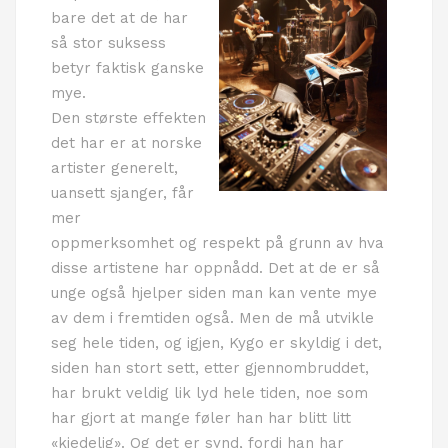
bare det at de har
så stor suksess
betyr faktisk ganske
mye.
Den største effekten
det har er at norske
artister generelt,
uansett sjanger, får
mer
oppmerksomhet og respekt på grunn av hva
disse artistene har oppnådd. Det at de er så
unge også hjelper siden man kan vente mye
av dem i fremtiden også. Men de må utvikle
seg hele tiden, og igjen, Kygo er skyldig i det,
siden han stort sett, etter gjennombruddet,
har brukt veldig lik lyd hele tiden, noe som
har gjort at mange føler han har blitt litt
«kjedelig». Og det er synd, fordi han har